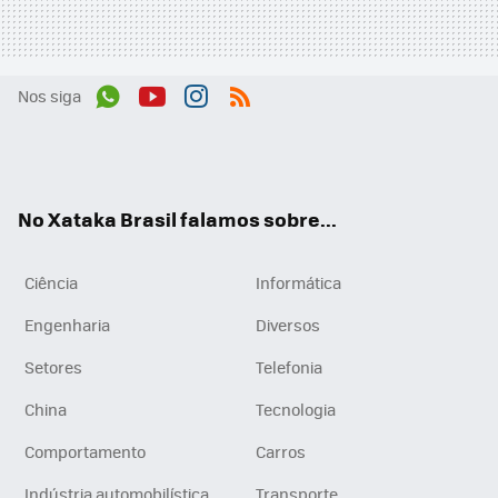
Nos siga
Wh
You
Inst
RSS
ats
tub
agr
App
e
am
No Xataka Brasil falamos sobre...
Ciência
Informática
Engenharia
Diversos
Setores
Telefonia
China
Tecnologia
Comportamento
Carros
Indústria automobilística
Transporte