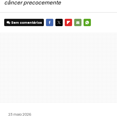
câncer precocemente
Sem comentários
FACEBOOK
TWITTER
FLIPBOARD
E-
WHATSAPP
MAIL
23 maio 2026