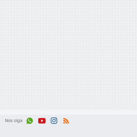
Nos siga
Wh
You
Inst
RSS