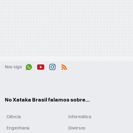
Nos siga
Wh
You
Inst
RSS
ats
tub
agr
App
e
am
No Xataka Brasil falamos sobre...
Ciência
Informática
Engenharia
Diversos