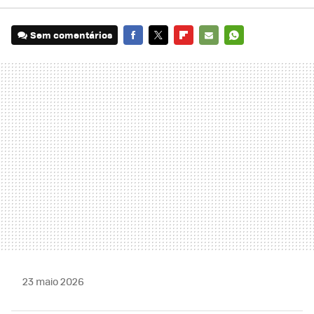
Sem comentários
FACEBOOK
TWITTER
FLIPBOARD
E-
WHATSAPP
MAIL
23 maio 2026