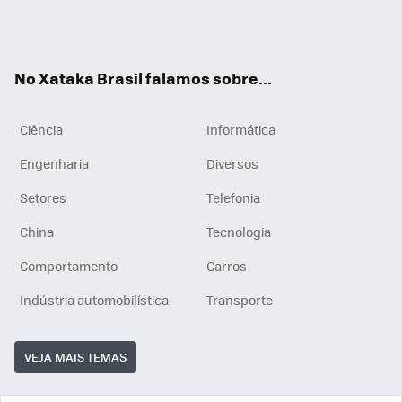
Wh
You
Inst
RSS
ats
tub
agr
App
e
am
No Xataka Brasil falamos sobre...
Ciência
Informática
Engenharia
Diversos
Setores
Telefonia
China
Tecnologia
Comportamento
Carros
Indústria automobilística
Transporte
VEJA MAIS TEMAS