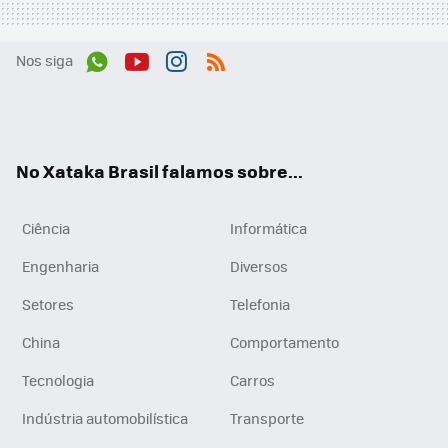
Nos siga
Wh
You
Inst
RSS
ats
tub
agr
App
e
am
No Xataka Brasil falamos sobre...
Ciência
Informática
Engenharia
Diversos
Setores
Telefonia
China
Comportamento
Tecnologia
Carros
Indústria automobilística
Transporte