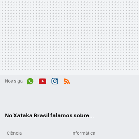
Nos siga
Wh
You
Inst
RSS
ats
tub
agr
App
e
am
No Xataka Brasil falamos sobre...
Ciência
Informática