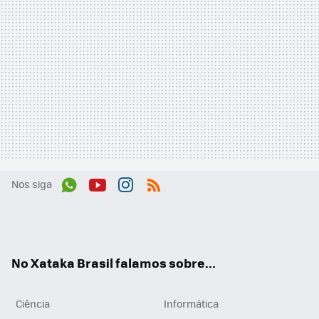
Nos siga
Wh
You
Inst
RSS
ats
tub
agr
App
e
am
No Xataka Brasil falamos sobre...
Ciência
Informática