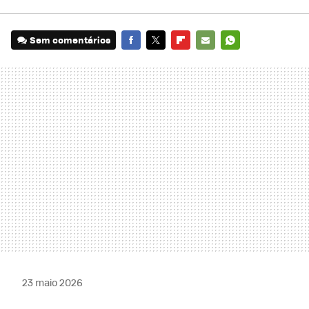
Sem comentários
FACEBOOK
TWITTER
FLIPBOARD
E-
WHATSAPP
MAIL
23 maio 2026