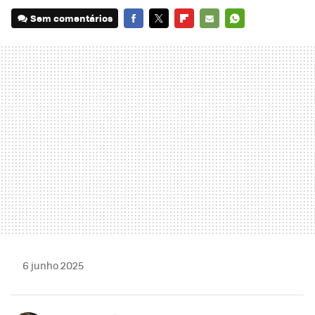
Sem comentários
FACEBOOK
TWITTER
FLIPBOARD
E-
WHATSAPP
MAIL
6 junho 2025