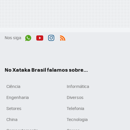
Nos siga
Wh
You
Inst
RSS
ats
tub
agr
App
e
am
No Xataka Brasil falamos sobre...
Ciência
Informática
Engenharia
Diversos
Setores
Telefonia
China
Tecnologia