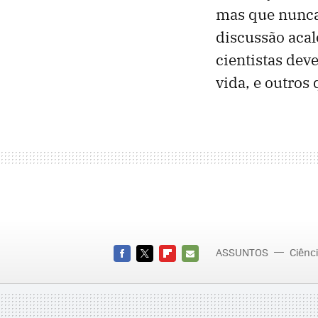
mas que nunca
discussão acal
cientistas dev
vida, e outros
ASSUNTOS
Ciênc
FACEBOOK
TWITTER
FLIPBOARD
E-
MAIL