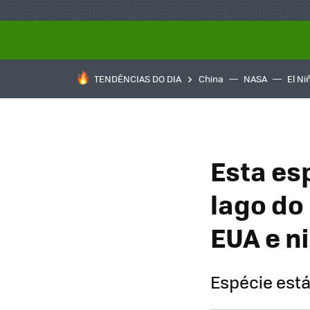
TENDÊNCIAS DO DIA
China
NASA
El Ni
Esta es
lago do
EUA e n
Espécie está