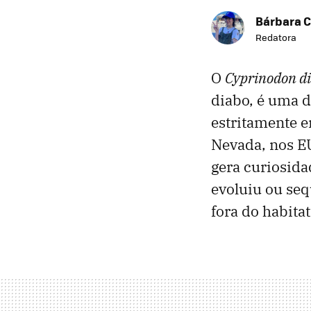
Bárbara C
Redatora
O
Cyprinodon di
diabo, é uma d
estritamente 
Nevada, nos EU
gera curiosida
evoluiu ou seq
fora do habitat