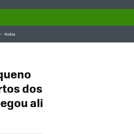
Nokia
equeno
rtos dos
egou ali