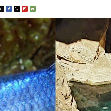
s
FACEBOOK
TWITTER
FLIPBOARD
E-
MAIL