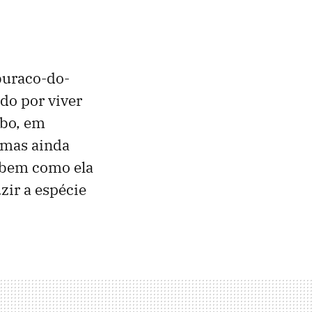
uraco-do-
do por viver
abo, em
, mas ainda
sabem como ela
zir a espécie