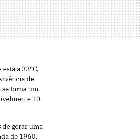
 está a 33ºC,
vivência de
e se torna um
ssivelmente 10-
s de gerar uma
ada de 1960,