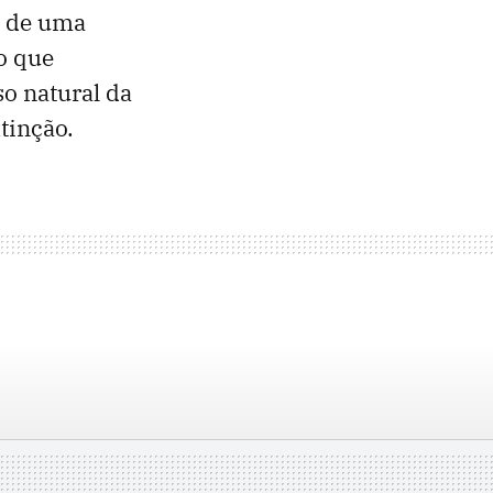
o de uma
o que
so natural da
xtinção.