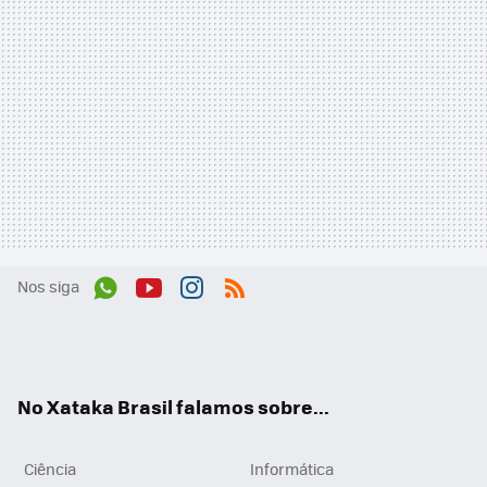
Nos siga
Wh
You
Inst
RSS
ats
tub
agr
App
e
am
No Xataka Brasil falamos sobre...
Ciência
Informática