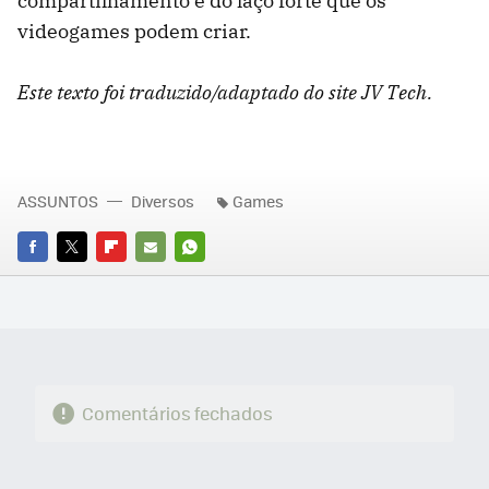
compartilhamento e do laço forte que os
videogames podem criar.
Este texto foi traduzido/adaptado do site JV Tech.
ASSUNTOS
Diversos
Games
FACEBOOK
TWITTER
FLIPBOARD
E-
WHATSAPP
MAIL
Comentários fechados