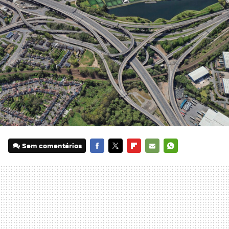
Sem comentários
FACEBOOK
TWITTER
FLIPBOARD
E-
WHATSAPP
MAIL