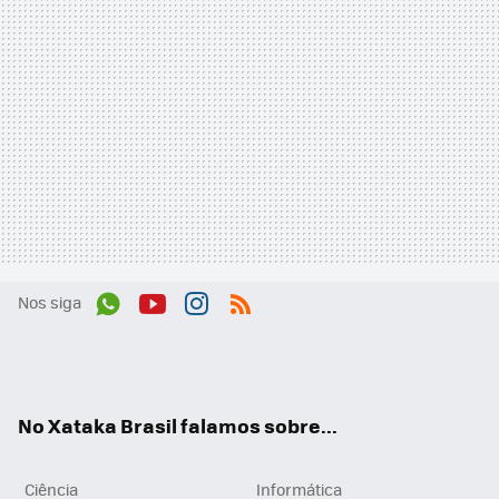
Nos siga
Wh
You
Inst
RSS
ats
tub
agr
App
e
am
No Xataka Brasil falamos sobre...
Ciência
Informática