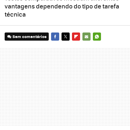
vantagens dependendo do tipo de tarefa
técnica
Sem comentários
FACEBOOK
TWITTER
FLIPBOARD
E-
WHATSAPP
MAIL