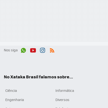
Nos siga
Wh
You
Inst
RSS
ats
tub
agr
App
e
am
No Xataka Brasil falamos sobre...
Ciência
Informática
Engenharia
Diversos