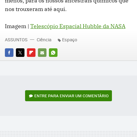
menos, para os nossos ancestrais químicos que
nos trouxeram até aqui.
Imagem |
Telescópio Espacial Hubble da NASA
ASSUNTOS
Ciência
Espaço
FACEBOOK
TWITTER
FLIPBOARD
E-
WHATSAPP
MAIL
ENTRE PARA ENVIAR UM COMENTÁRIO