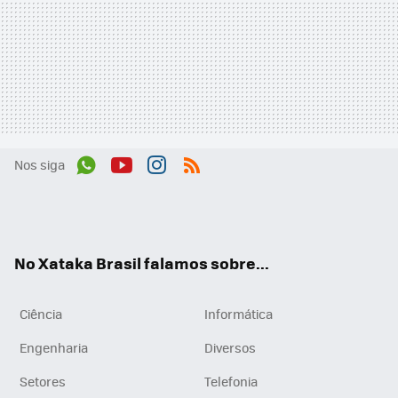
Nos siga
Wh
You
Inst
RSS
ats
tub
agr
App
e
am
No Xataka Brasil falamos sobre...
Ciência
Informática
Engenharia
Diversos
Setores
Telefonia