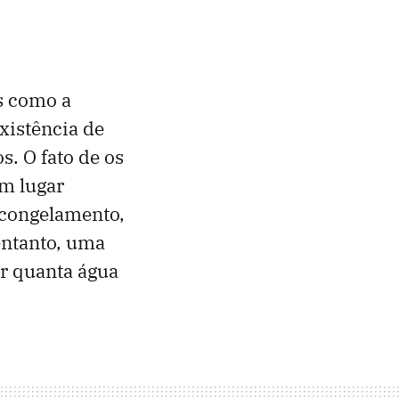
s como a
existência de
s. O fato de os
m lugar
 congelamento,
entanto, uma
er quanta água