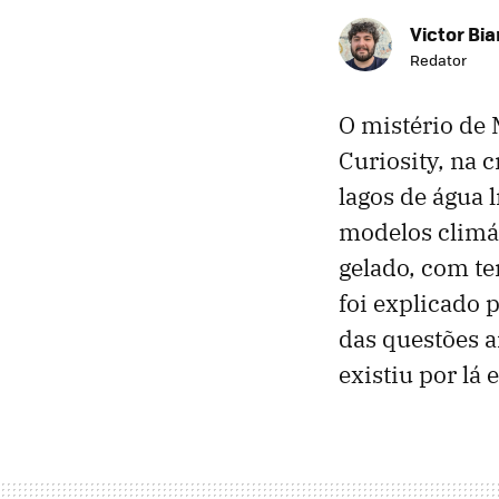
Victor Bi
Redator
O mistério de 
Curiosity, na 
lagos de água 
modelos climá
gelado, com t
foi explicado 
das questões a
existiu por lá