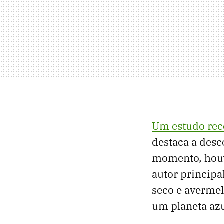
Um estudo rec
destaca a des
momento, houv
autor principa
seco e avermel
um planeta azu