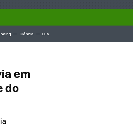
Boeing
Ciência
Lua
via em
e do
ia