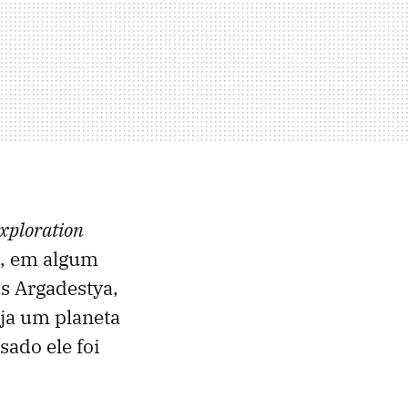
xploration
e, em algum
s Argadestya,
eja um planeta
ado ele foi