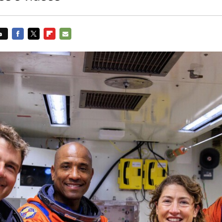
s
FACEBOOK
TWITTER
FLIPBOARD
E-
MAIL