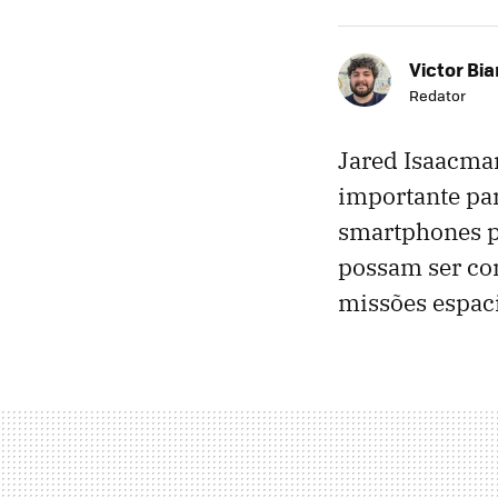
Victor Bi
Redator
Jared Isaacma
importante par
smartphones pe
possam ser com
missões espaci