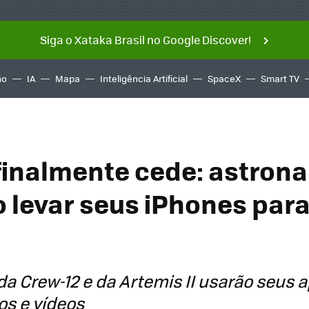
Siga o Xataka Brasil no Google Discover!
ño
IA
Mapa
Inteligência Artificial
SpaceX
Smart TV
finalmente cede: astron
 levar seus iPhones para
da Crew-12 e da Artemis II usarão seus 
tos e vídeos