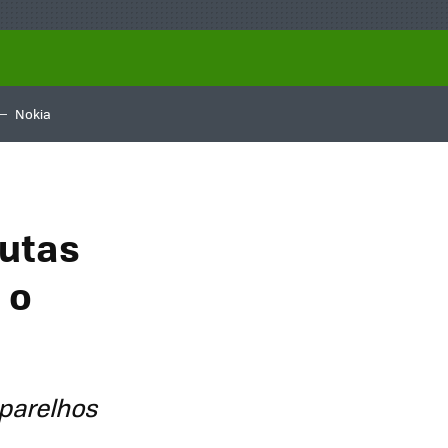
Nokia
autas
 o
aparelhos