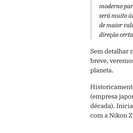
moderno para
será muito út
de maior valo
direção certa
Sem detalhar m
breve, veremo
planeta.
Historicamente
(empresa japo
década). Inic
com a Nikon Z9