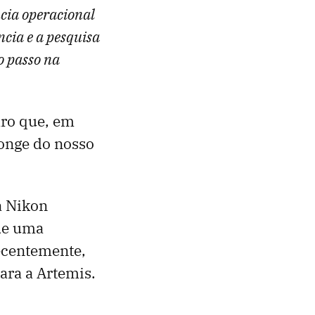
cia operacional
ncia e a pesquisa
o passo na
aro que, em
onge do nosso
a Nikon
de uma
ecentemente,
ara a Artemis.