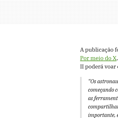
A publicação f
Por meio do X
II poderá voa
“Os astronau
começando co
as ferrament
compartilhar
importante, 