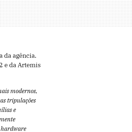
a da agência.
2 e da Artemis
mais modernos,
as tripulações
lias e
lmente
o hardware