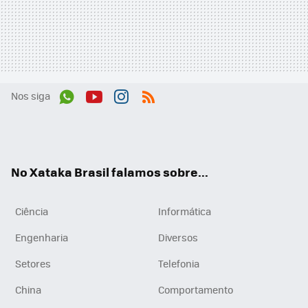
Nos siga
Wh
You
Inst
RSS
ats
tub
agr
App
e
am
No Xataka Brasil falamos sobre...
Ciência
Informática
Engenharia
Diversos
Setores
Telefonia
China
Comportamento