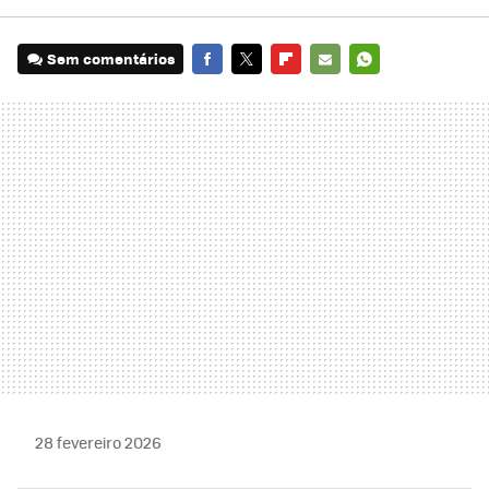
Sem comentários
FACEBOOK
TWITTER
FLIPBOARD
E-
WHATSAPP
MAIL
28 fevereiro 2026