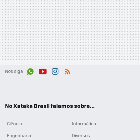
Nos siga
Wh
You
Inst
RSS
ats
tub
agr
App
e
am
No Xataka Brasil falamos sobre...
Ciência
Informática
Engenharia
Diversos