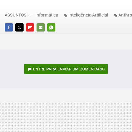
ASSUNTOS
Informática
Inteligência Artificial
Anthro
FACEBOOK
TWITTER
FLIPBOARD
E-
WHATSAPP
MAIL
ENTRE PARA ENVIAR UM COMENTÁRIO