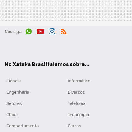
Nos siga
Wh
You
Inst
RSS
ats
tub
agr
App
e
am
No Xataka Brasil falamos sobre...
Ciência
Informática
Engenharia
Diversos
Setores
Telefonia
China
Tecnologia
Comportamento
Carros