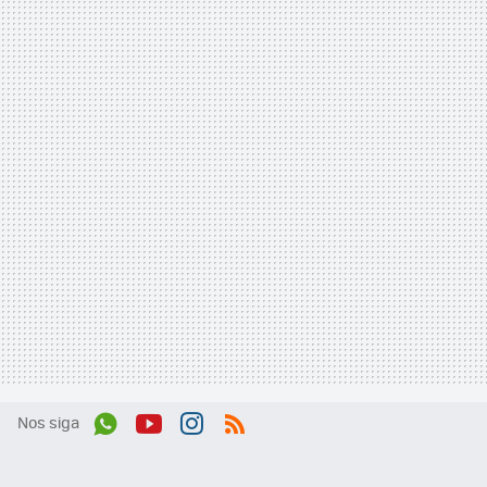
Nos siga
Wh
You
Inst
RSS