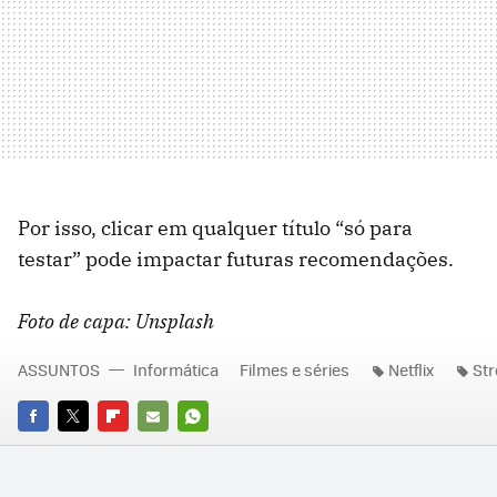
Por isso, clicar em qualquer título “só para
testar” pode impactar futuras recomendações.
Foto de capa: Unsplash
ASSUNTOS
Informática
Filmes e séries
Netflix
St
FACEBOOK
TWITTER
FLIPBOARD
E-
WHATSAPP
MAIL