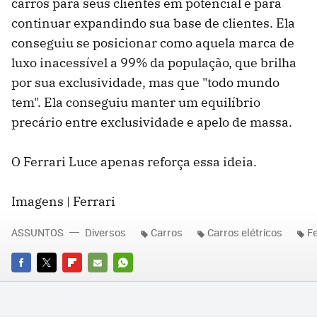
carros para seus clientes em potencial e para
continuar expandindo sua base de clientes. Ela
conseguiu se posicionar como aquela marca de
luxo inacessível a 99% da população, que brilha
por sua exclusividade, mas que "todo mundo
tem". Ela conseguiu manter um equilíbrio
precário entre exclusividade e apelo de massa.
O Ferrari Luce apenas reforça essa ideia.
Imagens | Ferrari
ASSUNTOS
Diversos
Carros
Carros elétricos
Fe
FACEBOOK
TWITTER
FLIPBOARD
E-
WHATSAPP
MAIL