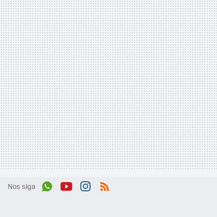
Nos siga
Wh
You
Inst
RSS
ats
tub
agr