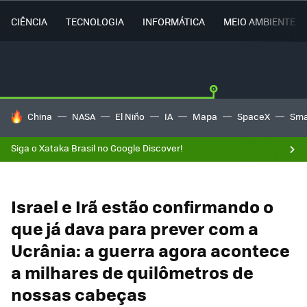
CIÊNCIA
TECNOLOGIA
INFORMÁTICA
MEIO AMBIENTE
TENDÊNCIAS DO DIA
China
NASA
El Niño
IA
Mapa
SpaceX
Sma
Siga o Xataka Brasil no Google Discover!
Israel e Irã estão confirmando o
que já dava para prever com a
Ucrânia: a guerra agora acontece
a milhares de quilômetros de
nossas cabeças