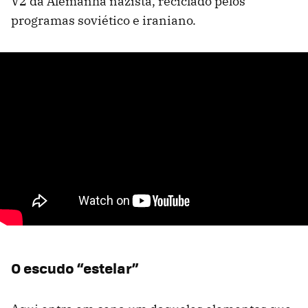
V2 da Alemanha nazista, reciclado pelos
programas soviético e iraniano.
O escudo “estelar”