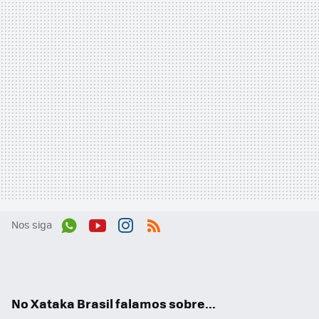
Nos siga
Wh
You
Inst
RSS
ats
tub
agr
App
e
am
No Xataka Brasil falamos sobre...