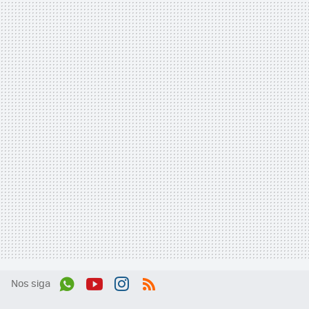
Nos siga
Wh
You
Inst
RSS