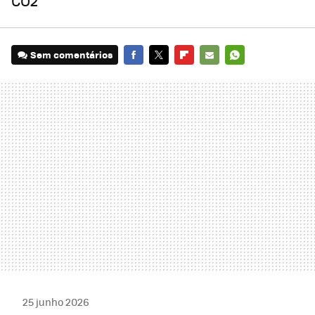
CO2
Sem comentários
FACEBOOK
TWITTER
FLIPBOARD
E-
WHATSAPP
MAIL
25 junho 2026