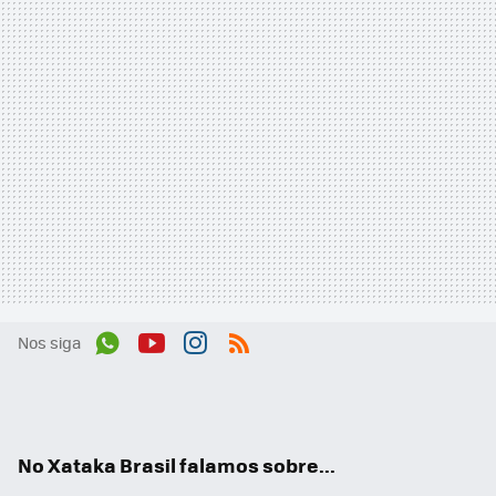
Nos siga
Wh
You
Inst
RSS
ats
tub
agr
App
e
am
No Xataka Brasil falamos sobre...