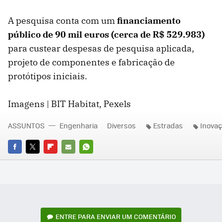
A pesquisa conta com um
financiamento
público de 90 mil euros (cerca de R$
529.983)
para custear despesas de pesquisa aplicada,
projeto de componentes e fabricação de
protótipos iniciais.
Imagens | BIT Habitat, Pexels
ASSUNTOS
Engenharia
Diversos
Estradas
Inova
FACEBOOK
TWITTER
FLIPBOARD
E-
WHATSAPP
MAIL
ENTRE PARA ENVIAR UM COMENTÁRIO