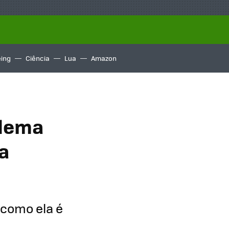
ing
Ciência
Lua
Amazon
blema
 a
 como ela é