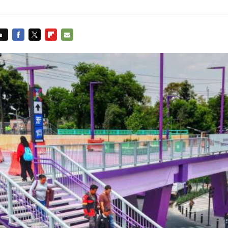
s
FACEBOOK
TWITTER
FLIPBOARD
E-
MAIL