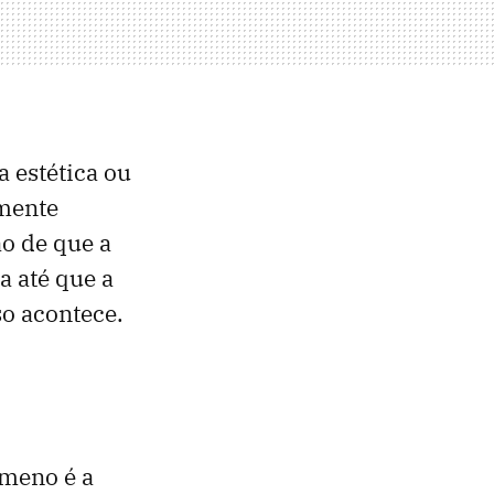
 estética ou
amente
ão de que a
a até que a
so acontece.
e
ômeno é a