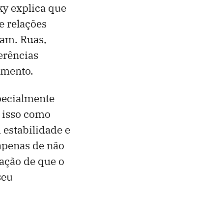
ky explica que
e relações
tam. Ruas,
erências
imento.
pecialmente
r isso como
estabilidade e
 apenas de não
sação de que o
seu