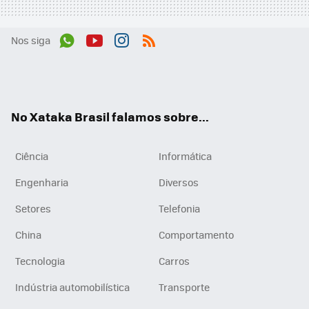
Nos siga
Wh
You
Inst
RSS
ats
tub
agr
App
e
am
No Xataka Brasil falamos sobre...
Ciência
Informática
Engenharia
Diversos
Setores
Telefonia
China
Comportamento
Tecnologia
Carros
Indústria automobilística
Transporte