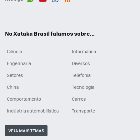
Wh
You
Inst
RSS
ats
tub
agr
App
e
am
No Xataka Brasil falamos sobre...
Ciência
Informática
Engenharia
Diversos
Setores
Telefonia
China
Tecnologia
Comportamento
Carros
Indústria automobilística
Transporte
VEJA MAIS TEMAS