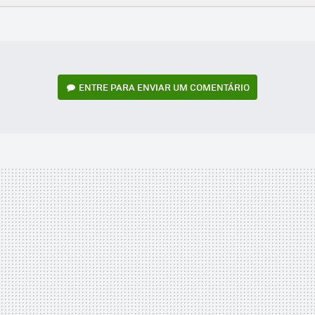
FACEBOOK
TWITTER
FLIPBOARD
E-
WHATSAPP
MAIL
ENTRE PARA ENVIAR UM COMENTÁRIO