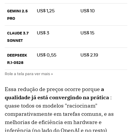
US$ 1,25
US$ 10
GEMINI 2.5
PRO
US$ 3
US$ 15
CLAUDE 3.7
SONNET
US$ 0,55
US$ 2.19
DEEPSEEK
R.1-0528
Essa redução de preços ocorre porque
a
qualidade já está convergindo na prática
:
quase todos os modelos "raciocinam"
comparativamente em tarefas comuns, e as
melhorias de eficiência em hardware e
inferência (no lado do OpenAI e no resto)