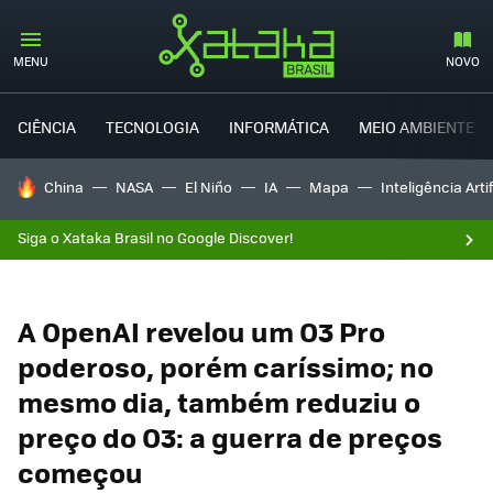
MENU
NOVO
CIÊNCIA
TECNOLOGIA
INFORMÁTICA
MEIO AMBIENTE
TENDÊNCIAS DO DIA
China
NASA
El Niño
IA
Mapa
Inteligência Artif
Siga o Xataka Brasil no Google Discover!
A OpenAI revelou um O3 Pro
poderoso, porém caríssimo; no
mesmo dia, também reduziu o
preço do O3: a guerra de preços
começou