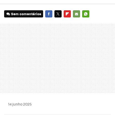
Sem comentários
FACEBOOK
TWITTER
FLIPBOARD
E-
WHATSAPP
MAIL
14 junho 2025