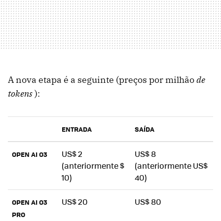
A nova etapa é a seguinte (preços por milhão
de
tokens
):
ENTRADA
SAÍDA
US$ 2
US$ 8
OPEN AI O3
(anteriormente $
(anteriormente US$
10)
40)
US$ 20
US$ 80
OPEN AI O3
PRO