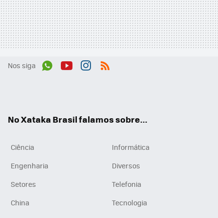
Nos siga
Wh
You
Inst
RSS
ats
tub
agr
App
e
am
No Xataka Brasil falamos sobre...
Ciência
Informática
Engenharia
Diversos
Setores
Telefonia
China
Tecnologia