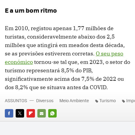
E a um bom ritmo
Em 2010, registou apenas 1,77 milhões de
turistas, consideravelmente abaixo dos 2,5
milhões que atingirá em meados desta década,
se as previsões estiverem corretas.
O seu peso
económico
tornou-se tal que, em 2023, o setor do
turismo representará 8,5% do PIB,
significativamente acima dos 7,5% de 2022 ou
dos 8,2% que se situava antes da COVID.
ASSUNTOS
Diversos
Meio Ambiente
Turismo
Imp
FACEBOOK
TWITTER
FLIPBOARD
E-
WHATSAPP
MAIL