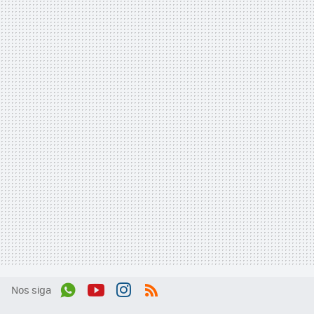
Nos siga
Wh
You
Inst
RSS