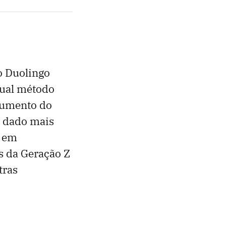
 o Duolingo
qual método
aumento do
o dado mais
o em
s da Geração Z
tras