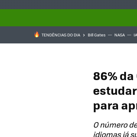
TENDÊNCIAS DO DIA
Bill Gates
NASA
I
86% da 
estudar
para ap
O número de
idiomas já s