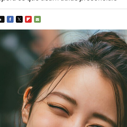
s
FACEBOOK
TWITTER
FLIPBOARD
E-
MAIL