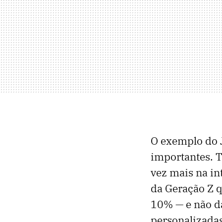
O exemplo do J
importantes. T
vez mais na int
da Geração Z q
10% — e não dá
personalizada