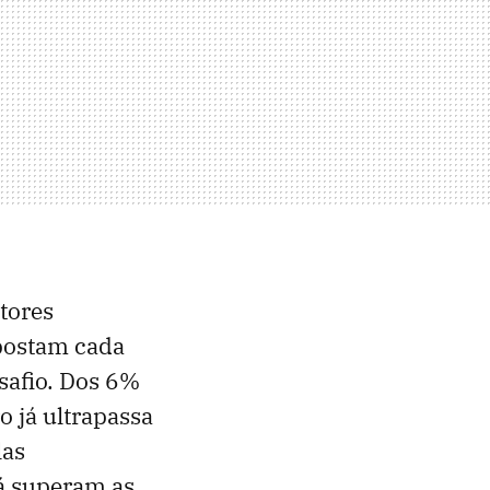
tores
apostam cada
esafio. Dos 6%
 já ultrapassa
las
á superam as