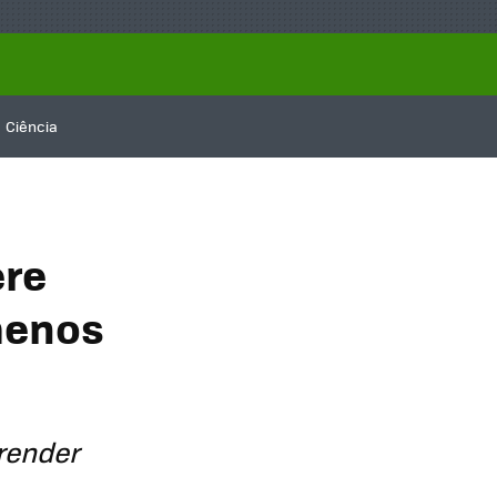
Ciência
ere
menos
render