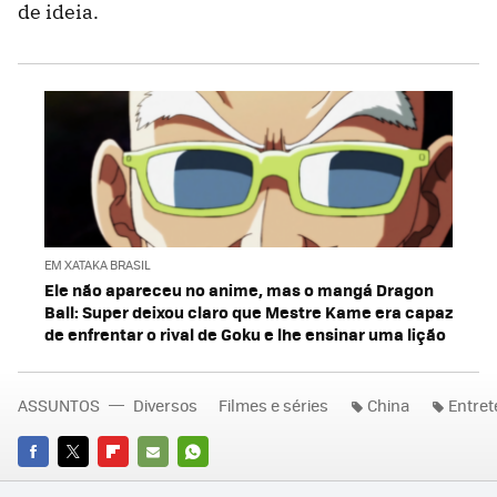
de ideia.
EM XATAKA BRASIL
Ele não apareceu no anime, mas o mangá Dragon
Ball: Super deixou claro que Mestre Kame era capaz
de enfrentar o rival de Goku e lhe ensinar uma lição
ASSUNTOS
Diversos
Filmes e séries
China
Entre
FACEBOOK
TWITTER
FLIPBOARD
E-
WHATSAPP