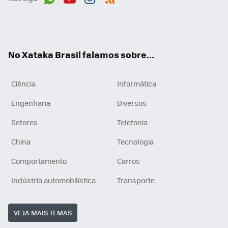
Wh
You
Inst
RSS
ats
tub
agr
App
e
am
No Xataka Brasil falamos sobre...
Ciência
Informática
Engenharia
Diversos
Setores
Telefonia
China
Tecnologia
Comportamento
Carros
Indústria automobilística
Transporte
VEJA MAIS TEMAS