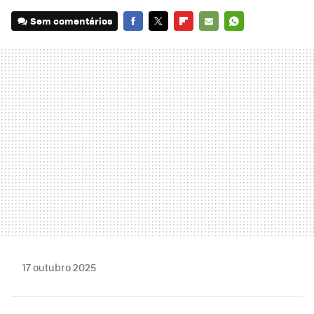
Sem comentários
FACEBOOK
TWITTER
FLIPBOARD
E-
WHATSAPP
MAIL
17 outubro 2025