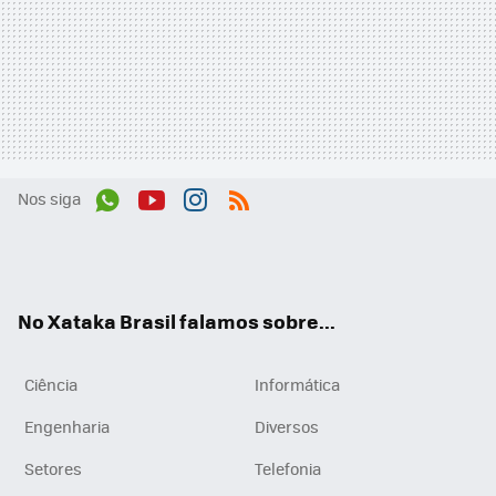
Nos siga
Wh
You
Inst
RSS
ats
tub
agr
App
e
am
No Xataka Brasil falamos sobre...
Ciência
Informática
Engenharia
Diversos
Setores
Telefonia