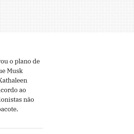
ou o plano de
que Musk
Kathaleen
acordo ao
ionistas não
acote.