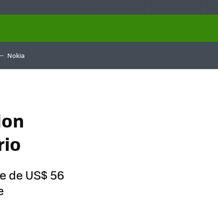
Nokia
lon
rio
e de US$ 56
e