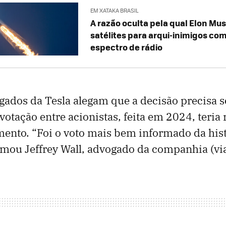
EM XATAKA BRASIL
A razão oculta pela qual Elon Mu
satélites para arqui-inimigos com
espectro de rádio
gados da Tesla alegam que a decisão precisa ser
otação entre acionistas, feita em 2024, teria
ento. “Foi o voto mais bem informado da hist
rmou Jeffrey Wall, advogado da companhia (vi