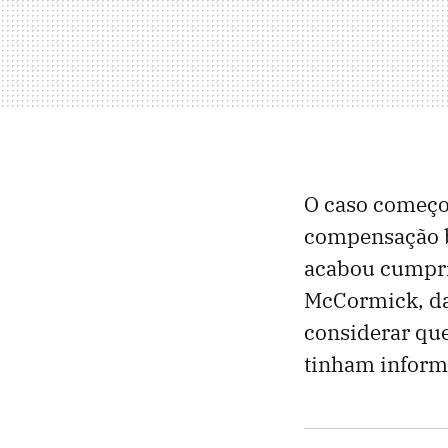
O caso começo
compensação b
acabou cumprin
McCormick, da
considerar que
tinham informa