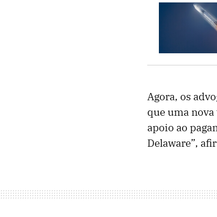
Agora, os advo
que uma nova v
apoio ao pagam
Delaware”, afi