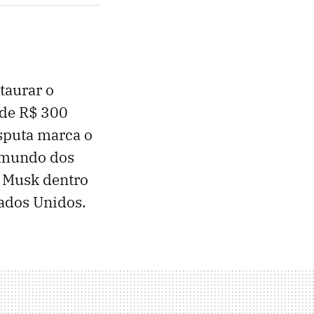
taurar o
 de R$ 300
isputa marca o
o mundo dos
e Musk dentro
tados Unidos.