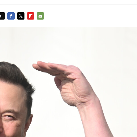
s
FACEBOOK
TWITTER
FLIPBOARD
E-
MAIL