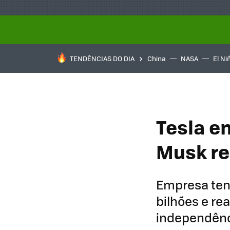
TENDÊNCIAS DO DIA
China
NASA
El Ni
Tesla en
Musk re
Empresa ten
bilhões e re
independênci