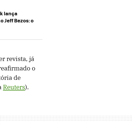
sk lança
o Jeff Bezos: o
 revista, já
 reafirmado o
ória de
a
Reuters
).