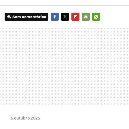
Sem comentários
FACEBOOK
TWITTER
FLIPBOARD
E-
WHATSAPP
MAIL
16 outubro 2025