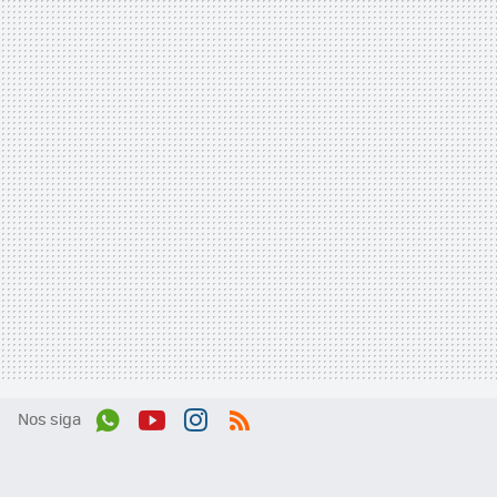
Nos siga
Wh
You
Inst
RSS
ats
tub
agr