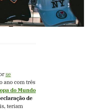
tor
se
o ano com três
opa do Mundo
 Declaração de
is, teriam