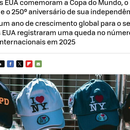
os EUA comemoram a Copa do Mundo, o 
e o ​​250º aniversário de sua independên
um ano de crescimento global para o se
s EUA registraram uma queda no númer
 internacionais em 2025
s
FACEBOOK
TWITTER
FLIPBOARD
E-
MAIL