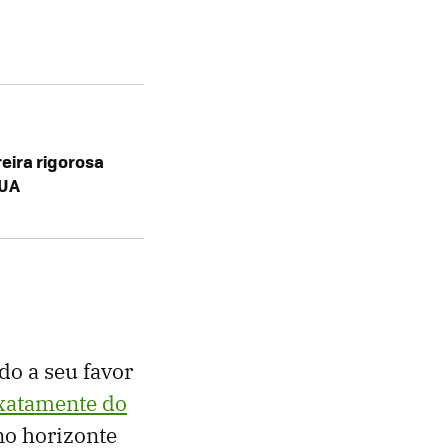
eira rigorosa
EUA
o a seu favor
xatamente do
no horizonte