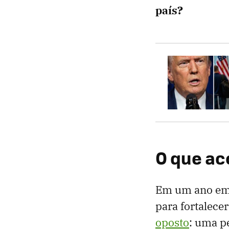
país?
O que a
Em um ano em 
para fortalecer
oposto
: uma p