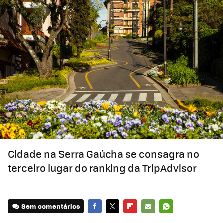
Cidade na Serra Gaúcha se consagra no
terceiro lugar do ranking da TripAdvisor
Sem comentários
FACEBOOK
TWITTER
FLIPBOARD
E-
WHATSAPP