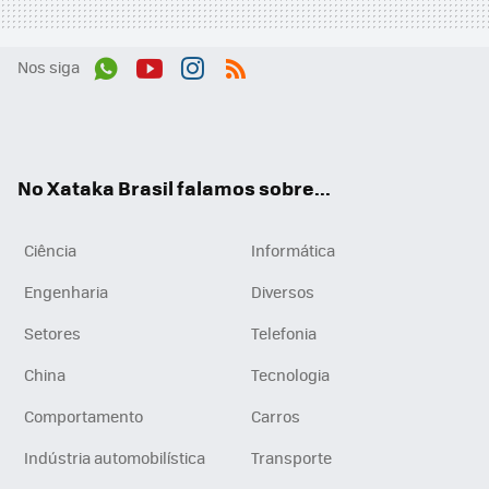
Nos siga
Wh
You
Inst
RSS
ats
tub
agr
App
e
am
No Xataka Brasil falamos sobre...
Ciência
Informática
Engenharia
Diversos
Setores
Telefonia
China
Tecnologia
Comportamento
Carros
Indústria automobilística
Transporte