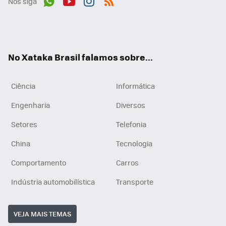
Nos siga
Wh
You
Inst
RSS
ats
tub
agr
App
e
am
No Xataka Brasil falamos sobre...
Ciência
Informática
Engenharia
Diversos
Setores
Telefonia
China
Tecnologia
Comportamento
Carros
Indústria automobilística
Transporte
VEJA MAIS TEMAS