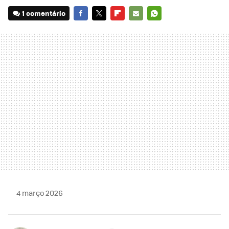
1 comentário
FACEBOOK
TWITTER
FLIPBOARD
E-
WHATSAPP
MAIL
4 março 2026