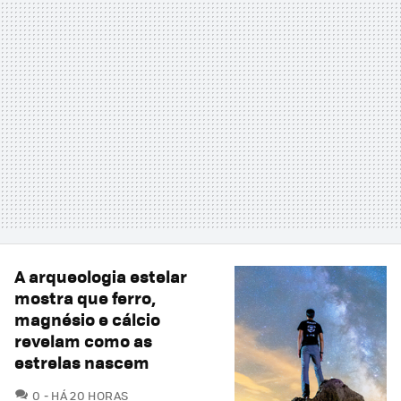
A arqueologia estelar
mostra que ferro,
magnésio e cálcio
revelam como as
estrelas nascem
COMENTÁRIOS
0
HÁ 20 HORAS