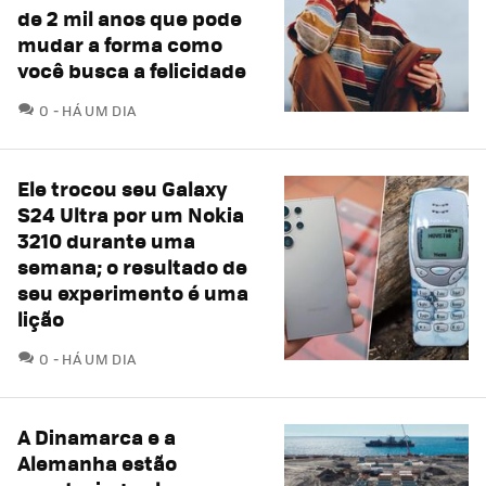
de 2 mil anos que pode
mudar a forma como
você busca a felicidade
COMENTÁRIOS
0
HÁ UM DIA
Ele trocou seu Galaxy
S24 Ultra por um Nokia
3210 durante uma
semana; o resultado de
seu experimento é uma
lição
COMENTÁRIOS
0
HÁ UM DIA
A Dinamarca e a
Alemanha estão