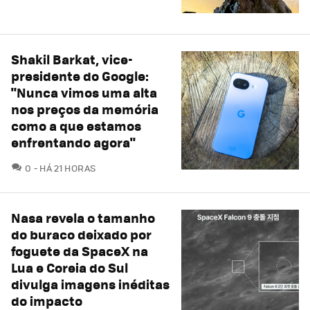
Shakil Barkat, vice-
presidente do Google:
"Nunca vimos uma alta
nos preços da memória
como a que estamos
enfrentando agora"
COMENTÁRIOS
0
HÁ 21 HORAS
Nasa revela o tamanho
do buraco deixado por
foguete da SpaceX na
Lua e Coreia do Sul
divulga imagens inéditas
do impacto