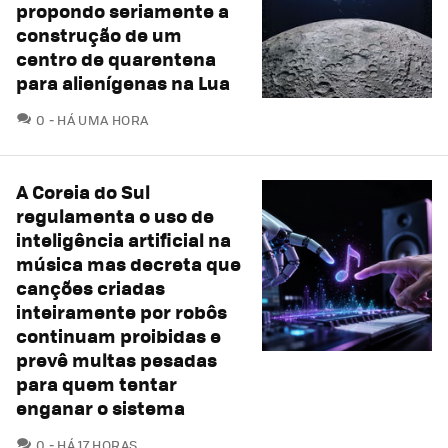
propondo seriamente a
construção de um
centro de quarentena
para alienígenas na Lua
COMENTÁRIOS
0
HÁ UMA HORA
A Coreia do Sul
regulamenta o uso de
inteligência artificial na
música mas decreta que
canções criadas
inteiramente por robôs
continuam proibidas e
prevê multas pesadas
para quem tentar
enganar o sistema
COMENTÁRIOS
0
HÁ 17 HORAS