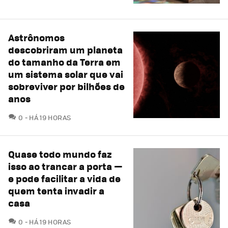
Astrônomos
descobriram um planeta
do tamanho da Terra em
um sistema solar que vai
sobreviver por bilhões de
anos
COMENTÁRIOS
0
HÁ 19 HORAS
Quase todo mundo faz
isso ao trancar a porta —
e pode facilitar a vida de
quem tenta invadir a
casa
COMENTÁRIOS
0
HÁ 19 HORAS