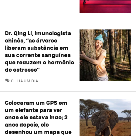
Dr. Qing Li, imunologista
chinês, “as árvores
liberam substância em
sua corrente sanguínea
que reduzem o hormônio
do estresse”
COMENTÁRIOS
0
HÁ UM DIA
Colocaram um GPS em
um elefante para ver
onde ele estava indo; 2
anos depois, ele
desenhou um mapa que