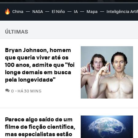
TENDÊNCIAS DO DIA
China
NASA
El Niño
IA
Mapa
Inteligência Artif
ÚLTIMAS
Bryan Johnson, homem
que queria viver até os
100 anos, admite que "foi
longe demais em busca
pela longevidade"
COMENTÁRIOS
0
HÁ 30 MINS
Parece algo saído de um
filme de ficção científica,
mas especialistas estão