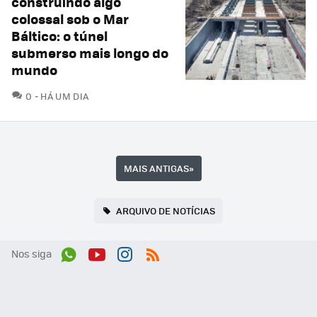
construindo algo
colossal sob o Mar
Báltico: o túnel
submerso mais longo do
mundo
COMENTÁRIOS
0
HÁ UM DIA
MAIS ANTIGAS
»
ARQUIVO DE NOTÍCIAS
Nos siga
Wh
You
Inst
RSS
ats
tub
agr