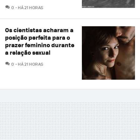
COMENTÁRIOS
0
HÁ 21 HORAS
Os cientistas acharam a
posição perfeita para o
prazer feminino durante
a relação sexual
COMENTÁRIOS
0
HÁ 21 HORAS