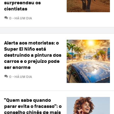
surpreendeu os
cientistas
COMENTÁRIOS
0
HÁ UM DIA
Alerta aos motoristas: o
Super El Niño está
destruindo a pintura dos
carros e o prejuízo pode
ser enorme
COMENTÁRIOS
0
HÁ UM DIA
"Quem sabe quando
parar evita o fracasso": o
conselho chinês de mais