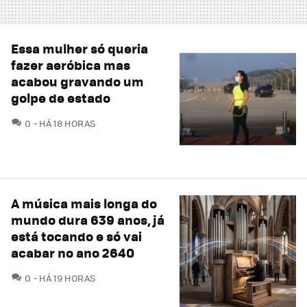
Essa mulher só queria
fazer aeróbica mas
acabou gravando um
golpe de estado
COMENTÁRIOS
0
HÁ 18 HORAS
A música mais longa do
mundo dura 639 anos, já
está tocando e só vai
acabar no ano 2640
COMENTÁRIOS
0
HÁ 19 HORAS