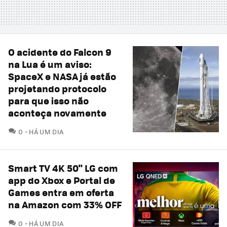
O acidente do Falcon 9
na Lua é um aviso:
SpaceX e NASA já estão
projetando protocolo
para que isso não
aconteça novamente
COMENTÁRIOS
0
HÁ UM DIA
Smart TV 4K 50" LG com
app do Xbox e Portal de
Games entra em oferta
na Amazon com 33% OFF
COMENTÁRIOS
0
HÁ UM DIA