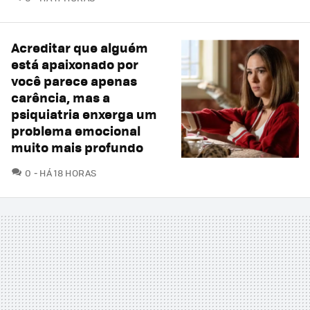
Acreditar que alguém
está apaixonado por
você parece apenas
carência, mas a
psiquiatria enxerga um
problema emocional
muito mais profundo
COMENTÁRIOS
0
HÁ 18 HORAS