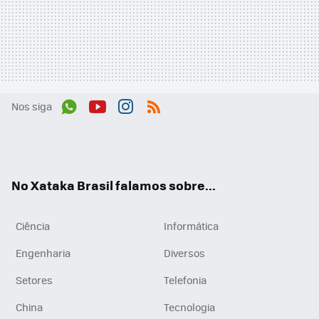
Nos siga
Wh
You
Inst
RSS
ats
tub
agr
App
e
am
No Xataka Brasil falamos sobre...
Ciência
Informática
Engenharia
Diversos
Setores
Telefonia
China
Tecnologia