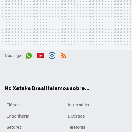
Nos siga
Wh
You
Inst
RSS
ats
tub
agr
App
e
am
No Xataka Brasil falamos sobre...
Ciência
Informática
Engenharia
Diversos
Setores
Telefonia