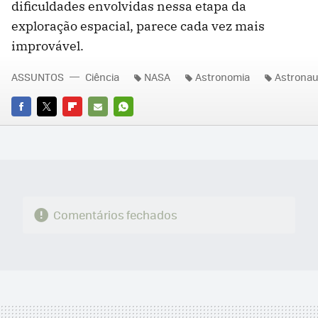
dificuldades envolvidas nessa etapa da
exploração espacial, parece cada vez mais
improvável.
ASSUNTOS
Ciência
NASA
Astronomia
Astronau
FACEBOOK
TWITTER
FLIPBOARD
E-
WHATSAPP
MAIL
Comentários fechados