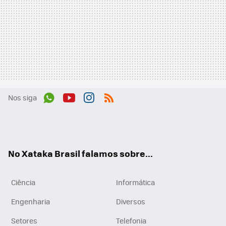
Nos siga
Wh
You
Inst
RSS
ats
tub
agr
App
e
am
No Xataka Brasil falamos sobre...
Ciência
Informática
Engenharia
Diversos
Setores
Telefonia