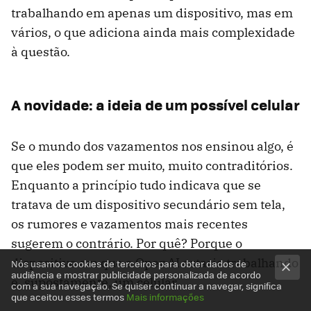
trabalhando em apenas um dispositivo, mas em
vários, o que adiciona ainda mais complexidade
à questão.
A novidade: a ideia de um possível celular
Se o mundo dos vazamentos nos ensinou algo, é
que eles podem ser muito, muito contraditórios.
Enquanto a princípio tudo indicava que se
tratava de um dispositivo secundário sem tela,
os rumores e vazamentos mais recentes
sugerem o contrário. Por quê? Porque o
dispositivo em que a OpenAI estaria trabalhando
Nós usamos cookies de terceiros para obter dados de
audiência e mostrar publicidade personalizada de acordo
é, supostamente, um celular.
com a sua navegação. Se quiser continuar a navegar, significa
que aceitou esses termos
Mais informações