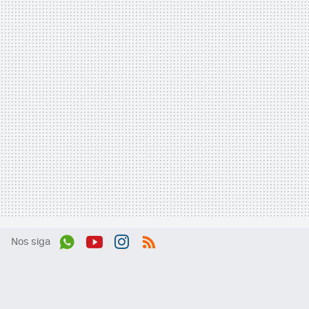
Nos siga
Wh
You
Inst
RSS
ats
tub
agr
App
e
am