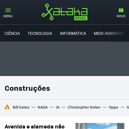
MENU
NOVO
CIÊNCIA
TECNOLOGIA
INFORMÁTICA
MEIO AMBIENTE
Construções
TENDÊNCIAS DO DIA
Bill Gates
NASA
IA
Christopher Nolan
Oppo
S
Avenida e alameda não