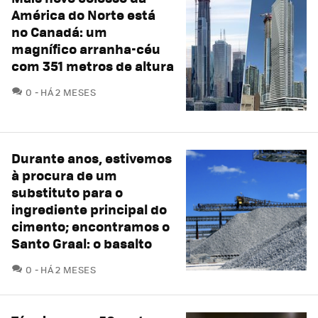
América do Norte está
no Canadá: um
magnífico arranha-céu
com 351 metros de altura
COMENTÁRIOS
0
HÁ 2 MESES
Durante anos, estivemos
à procura de um
substituto para o
ingrediente principal do
cimento; encontramos o
Santo Graal: o basalto
COMENTÁRIOS
0
HÁ 2 MESES