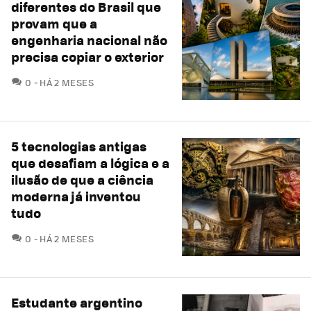
diferentes do Brasil que
provam que a
engenharia nacional não
precisa copiar o exterior
COMENTÁRIOS
0
HÁ 2 MESES
5 tecnologias antigas
que desafiam a lógica e a
ilusão de que a ciência
moderna já inventou
tudo
COMENTÁRIOS
0
HÁ 2 MESES
Estudante argentino