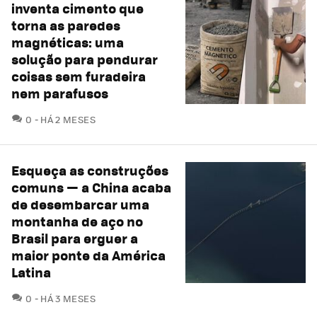
inventa cimento que
torna as paredes
magnéticas: uma
solução para pendurar
coisas sem furadeira
nem parafusos
COMENTÁRIOS
0
HÁ 2 MESES
Esqueça as construções
comuns — a China acaba
de desembarcar uma
montanha de aço no
Brasil para erguer a
maior ponte da América
Latina
COMENTÁRIOS
0
HÁ 3 MESES