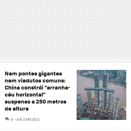
Nem pontes gigantes
nem viadutos comuns:
China constrói “arranha-
céu horizontal”
suspenso a 250 metros
de altura
COMENTÁRIOS
0
HÁ 3 MESES