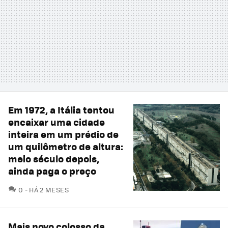
Em 1972, a Itália tentou
encaixar uma cidade
inteira em um prédio de
um quilômetro de altura:
meio século depois,
ainda paga o preço
COMENTÁRIOS
0
HÁ 2 MESES
Mais novo colosso da