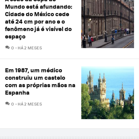
Mundo está afundando:
Cidade do México cede
até 24 cm por ano e o
fenômeno já é visível do
espaço
COMENTÁRIOS
0
HÁ 2 MESES
Em 1987, um médico
construiu um castelo
com as próprias mãos na
Espanha
COMENTÁRIOS
0
HÁ 2 MESES