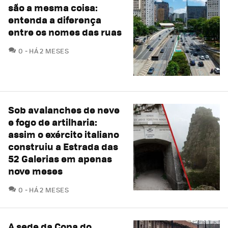
são a mesma coisa:
entenda a diferença
entre os nomes das ruas
COMENTÁRIOS
0
HÁ 2 MESES
Sob avalanches de neve
e fogo de artilharia:
assim o exército italiano
construiu a Estrada das
52 Galerias em apenas
nove meses
COMENTÁRIOS
0
HÁ 2 MESES
A sede da Copa do