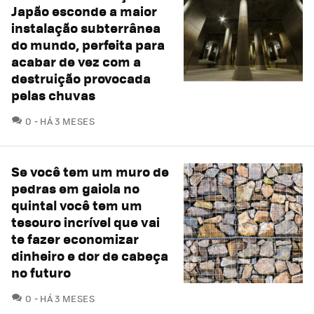
Japão esconde a maior
instalação subterrânea
do mundo, perfeita para
acabar de vez com a
destruição provocada
pelas chuvas
COMENTÁRIOS
0
HÁ 3 MESES
Se você tem um muro de
pedras em gaiola no
quintal você tem um
tesouro incrível que vai
te fazer economizar
dinheiro e dor de cabeça
no futuro
COMENTÁRIOS
0
HÁ 3 MESES