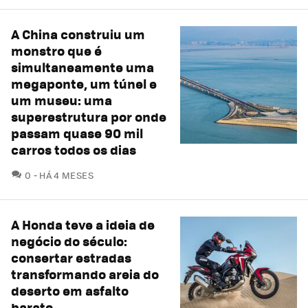
A China construiu um
monstro que é
simultaneamente uma
megaponte, um túnel e
um museu: uma
superestrutura por onde
passam quase 90 mil
carros todos os dias
COMENTÁRIOS
0
HÁ 4 MESES
A Honda teve a ideia de
negócio do século:
consertar estradas
transformando areia do
deserto em asfalto
barato