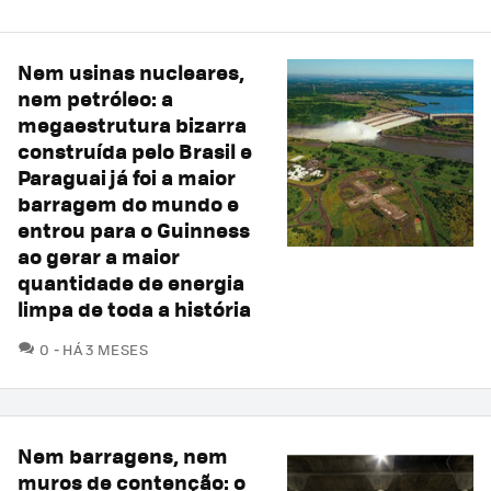
Nem usinas nucleares,
nem petróleo: a
megaestrutura bizarra
construída pelo Brasil e
Paraguai já foi a maior
barragem do mundo e
entrou para o Guinness
ao gerar a maior
quantidade de energia
limpa de toda a história
COMENTÁRIOS
0
HÁ 3 MESES
Nem barragens, nem
muros de contenção: o