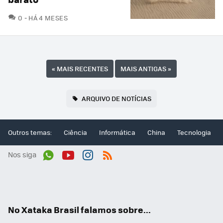
COMENTÁRIOS
0
HÁ 4 MESES
«
MAIS RECENTES
MAIS ANTIGAS
»
ARQUIVO DE NOTÍCIAS
Outros temas:
Ciência
Informática
China
Tecnologia
Nos siga
Wh
You
Inst
RSS
ats
tub
agr
App
e
am
No Xataka Brasil falamos sobre...