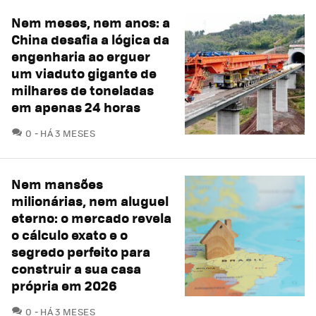
Nem meses, nem anos: a
China desafia a lógica da
engenharia ao erguer
um viaduto gigante de
milhares de toneladas
em apenas 24 horas
COMENTÁRIOS
0
HÁ 3 MESES
Nem mansões
milionárias, nem aluguel
eterno: o mercado revela
o cálculo exato e o
segredo perfeito para
construir a sua casa
própria em 2026
COMENTÁRIOS
0
HÁ 3 MESES