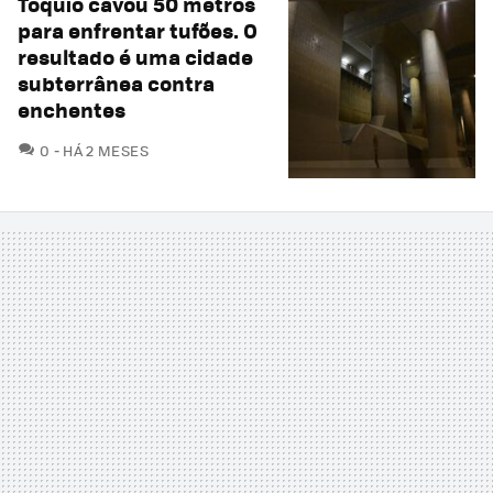
Tóquio cavou 50 metros
para enfrentar tufões. O
resultado é uma cidade
subterrânea contra
enchentes
COMENTÁRIOS
0
HÁ 2 MESES