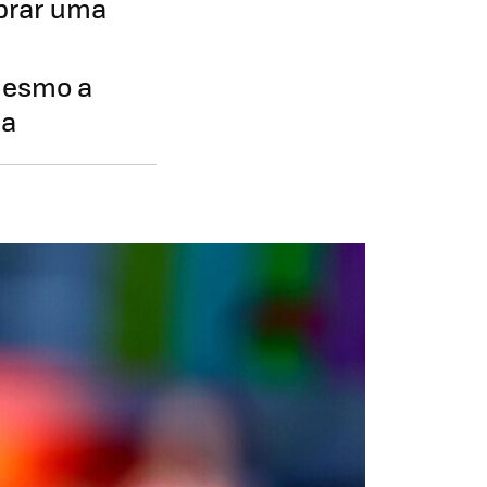
mprar uma
mesmo a
da