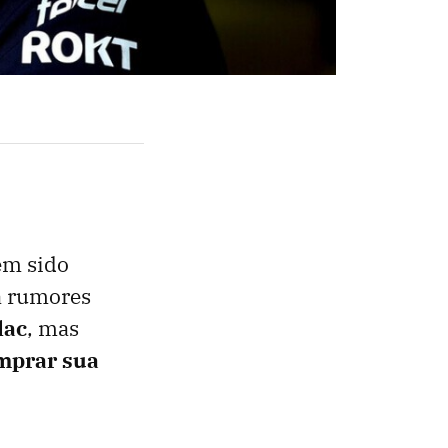
em sido
á rumores
lac
, mas
mprar sua