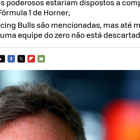
es poderosos estariam dispostos a co
Fórmula 1 de Horner;
acing Bulls são mencionadas, mas até 
 uma equipe do zero não está descarta
s
FACEBOOK
TWITTER
FLIPBOARD
E-
MAIL