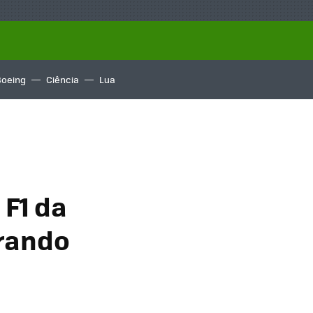
Boeing
Ciência
Lua
 F1 da
rando