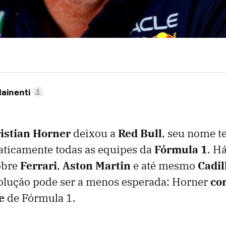
Mainenti
istian Horner
deixou a
Red Bull
, seu nome t
aticamente todas as equipes da
Fórmula 1
. H
obre
Ferrari
,
Aston Martin
e até mesmo
Cadil
solução pode ser a menos esperada: Horner
co
e
de Fórmula 1.