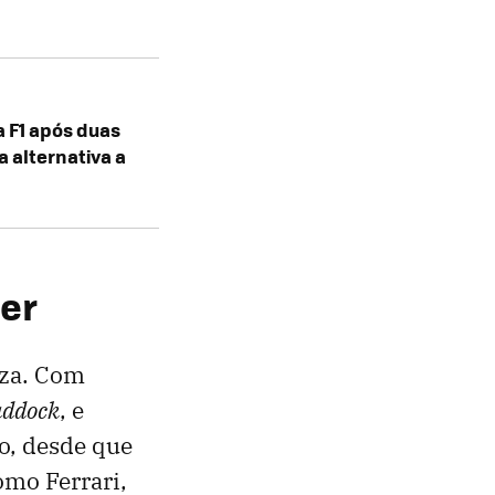
a F1 após duas
a alternativa a
ner
eza. Com
addock
, e
to, desde que
omo Ferrari,