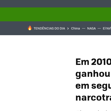
TENDÊNCIAS DO DIA
China
NASA
El Ni
Em 2010
ganhou 
em segu
narcotr