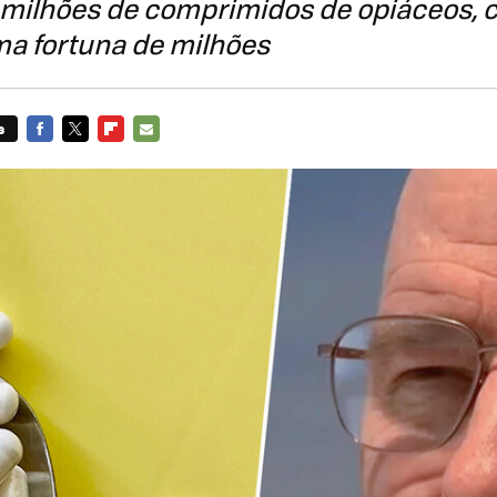
 milhões de comprimidos de opiáceos, 
ma fortuna de milhões
s
FACEBOOK
TWITTER
FLIPBOARD
E-
MAIL