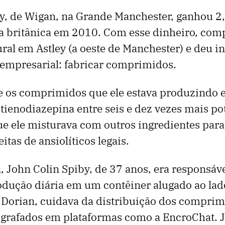
by, de Wigan, na Grande Manchester, ganhou 2
ria britânica em 2010. Com esse dinheiro, co
ral em Astley (a oeste de Manchester) e deu iní
 empresarial: fabricar comprimidos.
ue os comprimidos que ele estava produzindo 
tienodiazepina entre seis e dez vezes mais po
e ele misturava com outros ingredientes para
itas de ansiolíticos legais.
n, John Colin Spiby, de 37 anos, era responsáv
odução diária em um contêiner alugado ao lad
 Dorian, cuidava da distribuição dos compri
ografados em plataformas como a EncroChat. 