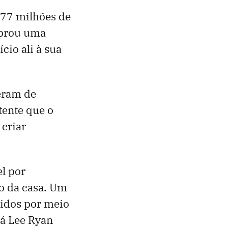
,77 milhões de
mprou uma
cio ali à sua
eram de
tente que o
 criar
el por
o da casa. Um
midos por meio
Já Lee Ryan