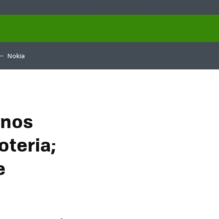
Nokia
anos
oteria;
e