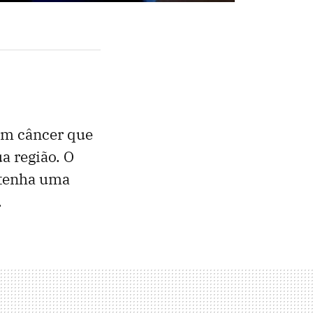
om câncer que
a região. O
 tenha uma
.