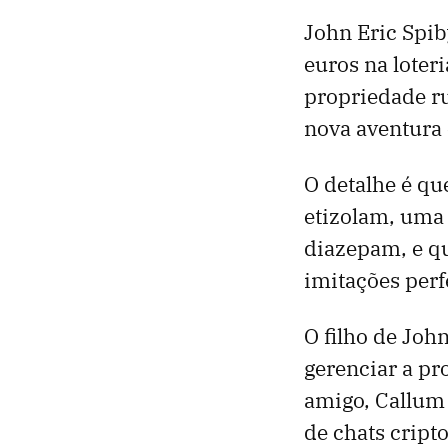
John Eric Spi
euros na lote
propriedade ru
nova aventura
O detalhe é q
etizolam, uma 
diazepam, e qu
imitações perfe
O filho de Joh
gerenciar a pr
amigo, Callum
de chats cript