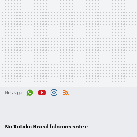
Nos siga
Wh
You
Inst
RSS
ats
tub
agr
App
e
am
No Xataka Brasil falamos sobre...