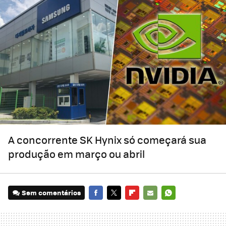
A concorrente SK Hynix só começará sua
produção em março ou abril
Sem comentários
FACEBOOK
TWITTER
FLIPBOARD
E-
WHATSAPP
MAIL