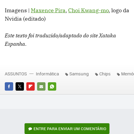
Imagens |
Maxence Pira
,
Choi Kwang-mo
, logo da
Nvidia (editado)
Este texto foi traduzido/adaptado do site Xataka
Espanha.
ASSUNTOS
Informática
Samsung
Chips
Memór
FACEBOOK
TWITTER
FLIPBOARD
E-
WHATSAPP
MAIL
ENTRE PARA ENVIAR UM COMENTÁRIO