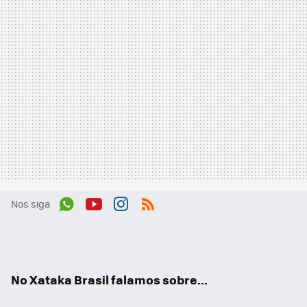
Nos siga
Wh
You
Inst
RSS
ats
tub
agr
App
e
am
No Xataka Brasil falamos sobre...