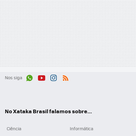
Nos siga
Wh
You
Inst
RSS
ats
tub
agr
App
e
am
No Xataka Brasil falamos sobre...
Ciência
Informática