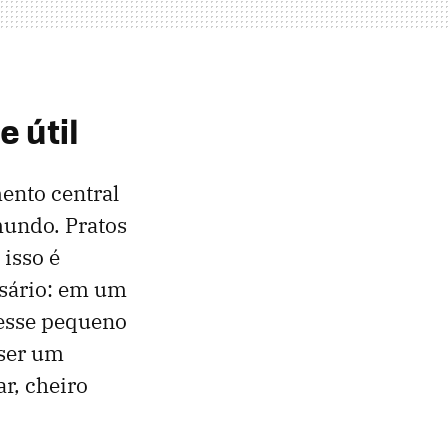
 útil
ento central
mundo. Pratos
 isso é
ssário: em um
 esse pequeno
 ser um
ar, cheiro