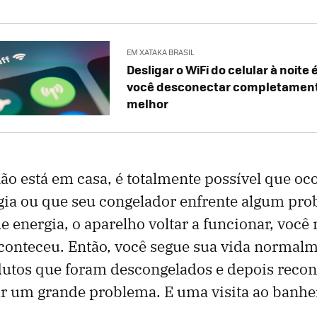
EM XATAKA BRASIL
Desligar o WiFi do celular à noite 
você desconectar completament
melhor
o está em casa, é totalmente possível que oc
ia ou que seu congelador enfrente algum pro
e energia, o aparelho voltar a funcionar, voc
aconteceu. Então, você segue sua vida normalm
tos que foram descongelados e depois recong
r um grande problema. E uma visita ao banhe