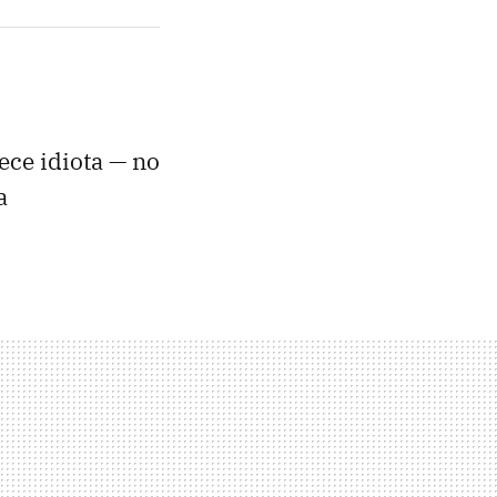
ce idiota — no
a