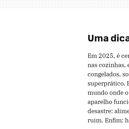
Uma dica
Em 2025, é ce
nas cozinhas, 
congelados, so
superprático. 
mundo onde o c
aparelho func
desastre: alim
ruim. Enfim: h