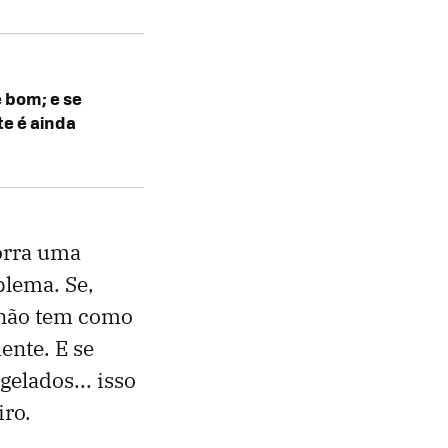
é bom; e se
e é ainda
orra uma
blema. Se,
ê não tem como
ente. E se
elados... isso
iro.