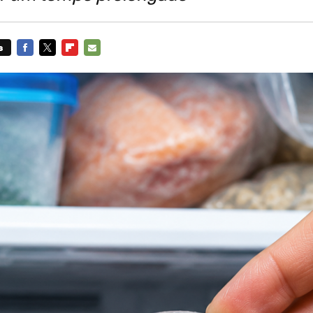
s
FACEBOOK
TWITTER
FLIPBOARD
E-
MAIL