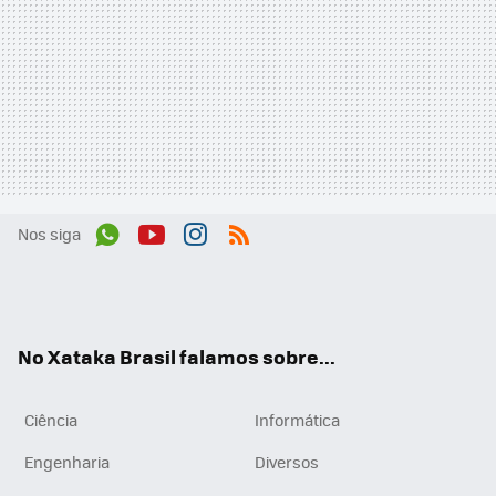
Nos siga
Wh
You
Inst
RSS
ats
tub
agr
App
e
am
No Xataka Brasil falamos sobre...
Ciência
Informática
Engenharia
Diversos