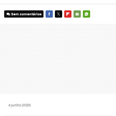
Sem comentários
FACEBOOK
TWITTER
FLIPBOARD
E-
WHATSAPP
MAIL
4 junho 2026